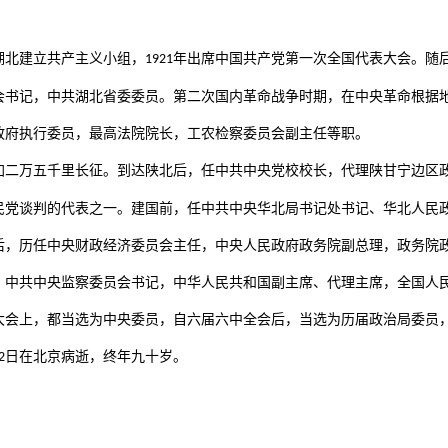
湖北建立共产主义小组，
年出席中国共产党第一次全国代表大会。随
1921
会书记，中共湖北省委委员。第二次国内革命战争时期，在中央革命根据
政府执行委员，最高法院院长，工农检察委员会副主任等职。
加二万五千里长征。到达陕北后，任中共中央党校校长，代理陕甘宁边区
民党谈判的代表之一。建国前，任中共中央华北局书记处书记、华北人民
后，历任中央财政经济委员会主任，中央人民政府政务院副总理，政务院
，中共中央监察委员会书记，中华人民共和国副主席、代理主席，全国人
大会上，都当选为中央委员，自六届六中全会后，当选为历届政治局委员
日在北京病逝，终年九十岁。
2