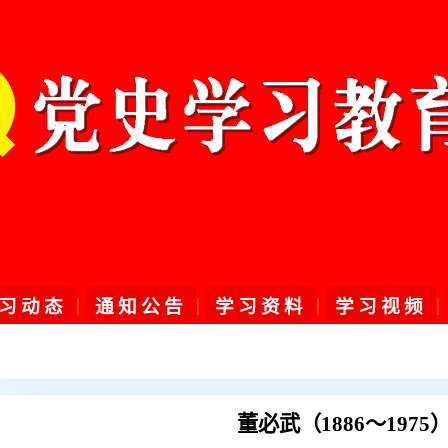
|
|
|
|
习动态
通知公告
学习资料
学习视频
董必武（1886～1975