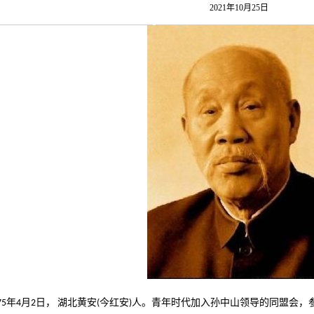
2021年10月25日
年
月
日，
湖北黄安
今红安
人。青年时代加入孙中山领导的同盟会，
75
4
2
(
)