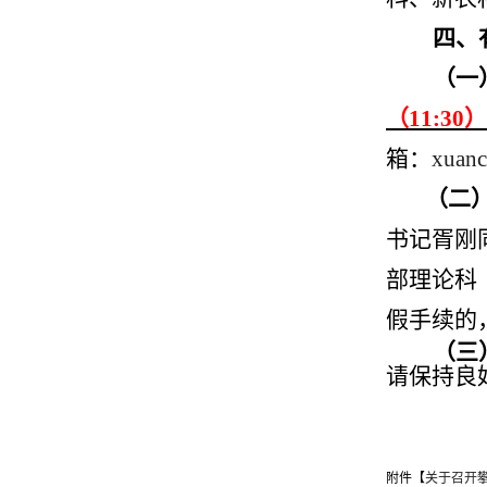
四、
（一
（
11:30
）
箱：
xuan
（二
书记胥刚
部理论科
假手续的
（三
请保持良
党
附件【
关于召开攀