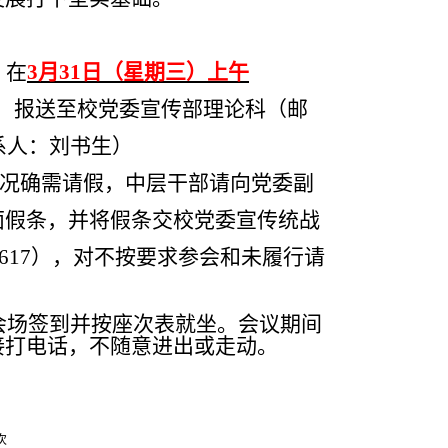
，在
3
月
31
日（星期三）上午
）报送至校党委宣传部理论科（邮
系人：刘书生）
况确需请假，中层干部请向党委副
面假条，并将假条交校党委宣传统战
617
），对不按要求参会和未履行请
会场签到并按座次表就坐。会议期间
接打电话，不随意进出或走动。
次