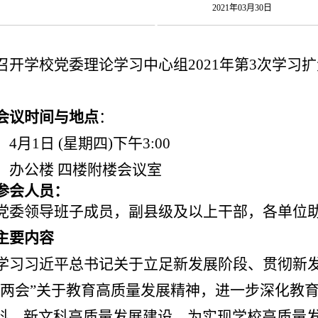
2021年03月30日
召开学校党委理论学习中心组
2021
年第
3
次学习扩
会议时间与地点
：
：
4
月
1
日
(
星期四
)
下午
3:00
：
办公楼
四楼附楼会议室
参会人员：
党委领导班子成员，副县级及以上干部，各单位
主要内容
学习习近平总书记关于立足新发展阶段、贯彻新
“两会”关于教育高质量发展精神，进一步深化教
科、新文科高质量发展建设，为实现学校高质量