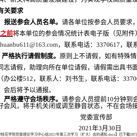
有关要求
）报送参会人员名单。
请各单位按参会人员要求
之前
将本单位的参会情况统计表电子版（见附件
chuanbu611@163.com
，联系电话：
3370617
，联
）严格执行请假制度。
原则上不请假，如有特殊情
同志请假，助理向所在单位请假，请假需出具书
（办公楼
512
，
联系人：刘书生，联系电话：
3370
，会后将予以通报。
）严格遵守会场秩序。
请参会人员提前
10
分钟到
好会风，将手机关闭或调至静音状态，不在会场
委宣传部
2021
年
3
月
30
日
枝花学院党委理论学习中心组2021年第三次学习（扩大）会的通知.docx
】
已下载
197