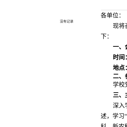
各单位：
没有记录
现将
下：
一、
时间
地点
二、
学校
三、
深入
述，学习
科、新农